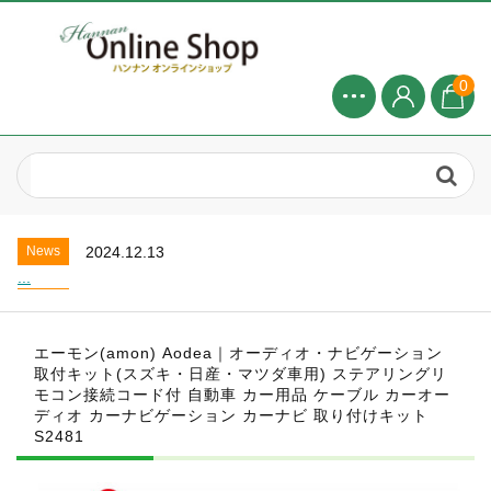
0
News
2024.8.1
2025年 8月お盆休みについて...
News
2025.4.20
お盆休業のお知らせ...
News
2024.12.13
...
News
2024.8.1
2025年 8月お盆休みについて...
エーモン(amon) Aodea｜オーディオ・ナビゲーション
News
2025.4.20
取付キット(スズキ・日産・マツダ車用) ステアリングリ
お盆休業のお知らせ...
モコン接続コード付 自動車 カー用品 ケーブル カーオー
News
2024.12.13
ディオ カーナビゲーション カーナビ 取り付けキット
...
S2481
News
2024.8.1
2025年 8月お盆休みについて...