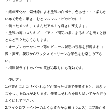
・経年変化や、紫外線による塗装の白ボケ、色あせ・・・柔らか
い布で丹念に磨きこむとツルツル・ピカピカに！
・曇ったメッキ、くすんだアルミを輝きに変えます。
・塗装の薄いスリキズ、ドアノブ周辺の爪によるキズを磨くとほ
とんど目立たなくなります。
・オープンカーやジープ等のビニール製窓の視界を邪魔する白
濁・黄変。花咲かGワックスでクリーンな景色をお楽しみ下さ
い。
・樹脂製ライトカバーの黄ばみ取りにも有効です。
「使い方」
1.作業面にホコリや汚れなどが残った状態で作業すると、磨きキ
ズをつける恐れがあります。作業はそれらを取り除いてから行う
ようにして下さい。
2.マイクロファイバーのような柔らかな布（ウエス）に花咲かＧ