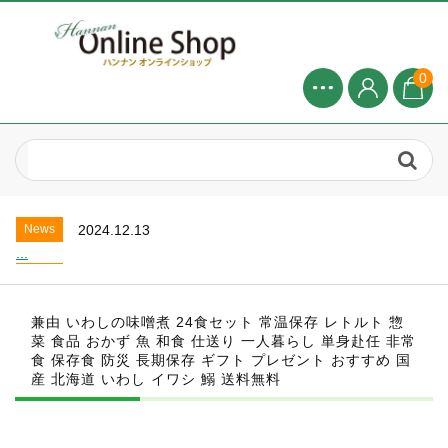
0
News
2024.8.1
2025年 8月お盆休みについて...
News
2025.4.20
お盆休業のお知らせ...
News
2024.12.13
...
News
2024.8.1
2025年 8月お盆休みについて...
兼由 いわしの味噌煮 24食セット 常温保存 レトルト 惣
News
2025.4.20
菜 食品 おかず 魚 和食 仕送り 一人暮らし 単身赴任 非常
お盆休業のお知らせ...
食 保存食 防災 長期保存 ギフト プレゼント おすすめ 国
News
2024.12.13
産 北海道 いわし イワシ 鰯 送料無料
...
News
2024.8.1
2025年 8月お盆休みについて...