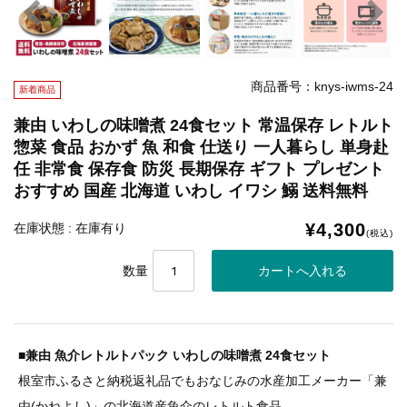
商品番号：knys-iwms-24
新着商品
兼由 いわしの味噌煮 24食セット 常温保存 レトルト
惣菜 食品 おかず 魚 和食 仕送り 一人暮らし 単身赴
任 非常食 保存食 防災 長期保存 ギフト プレゼント
おすすめ 国産 北海道 いわし イワシ 鰯 送料無料
¥4,300
在庫状態 : 在庫有り
(税込)
数量
■兼由 魚介レトルトパック いわしの味噌煮 24食セット
根室市ふるさと納税返礼品でもおなじみの水産加工メーカー「兼
由(かねよし)」の北海道産魚介のレトルト食品。