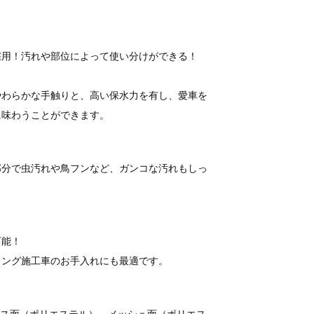
採用！汚れや部位によって使い分けができる！
やわらかな手触りと、高い保水力を有し、愛車を
に味わうことができます。
部分で虫汚れや鳥フンなど、ガンコな汚れもしっ
可能！
ィング施工車のお手入れにも最適です。
ース面（ポリエステル）、メッシュ面（ポリエス