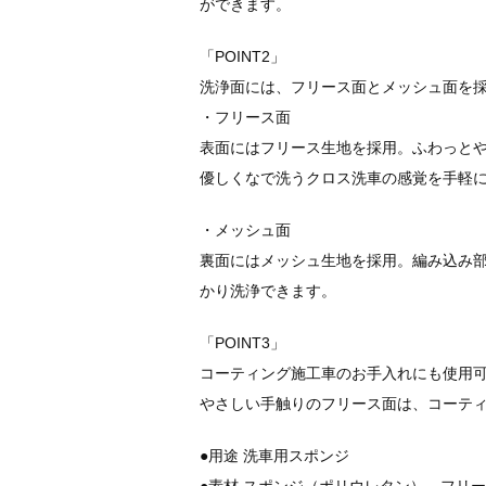
ができます。
「POINT2」
洗浄面には、フリース面とメッシュ面を
・フリース面
表面にはフリース生地を採用。ふわっと
優しくなで洗うクロス洗車の感覚を手軽
・メッシュ面
裏面にはメッシュ生地を採用。編み込み
かり洗浄できます。
「POINT3」
コーティング施工車のお手入れにも使用
やさしい手触りのフリース面は、コーテ
●用途 洗車用スポンジ
●素材 スポンジ（ポリウレタン）、フリ