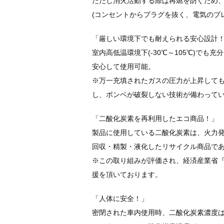
ただし消火活動する際は再燃を防ぐため
(コンセントからプラグを抜く、電気のブレ
「厳しい環境下でも耐えられる安心設計
室内高低温環境下(-30℃～105℃)で
安心して使用可能。
※万一充填されたガスの圧力が上昇して
し、ボンベが破裂しない技術が備わっていま
「二酸化炭素を再利用したエコ商品！」
製品に使用している二酸化炭素は、火力
回収・精製・液化したリサイクル商品で
※この取り組みが評価され、経済産業省
援を頂いております。
「人体に安全！」
密閉された車内使用時、二酸化炭素濃度