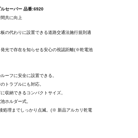
ルセーバー 品番:6920
時間共に向上
示板の代わりに設置できる道路交通法施行規則適
強力発光で存在を知らせる安心の視認距離(※乾電池
のルーフに安全に設置できる。
時のトラブルにも対応。
どに収納できるコンパクトサイズ。
電池ホルダー式。
後処理までしっかり点滅。(※ 新品アルカリ乾電