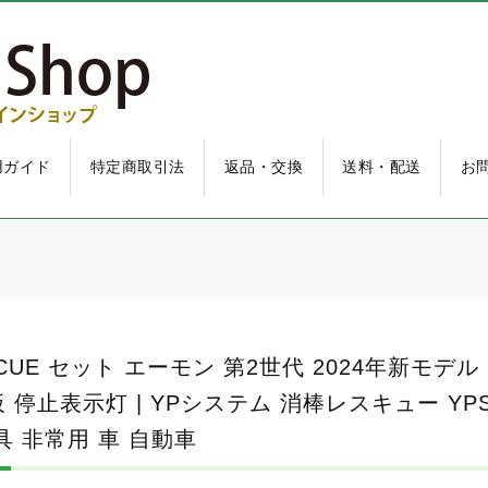
用ガイド
特定商取引法
返品・交換
送料・配送
お
いて
いて
E セット エーモン 第2世代 2024年新モデル PU
いて
止表示灯 | YPシステム 消棒レスキュー YPS-0
 非常用 車 自動車