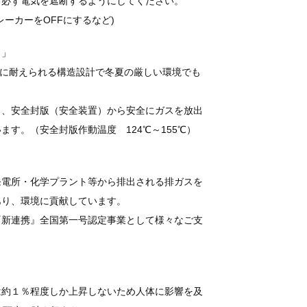
、必ず電気を遮断するようにしてください。
ーカーをOFFにするなど)
！」
も充分に耐えられる構造設計で冬夏の厳しい環境でも
も、安全封版（安全装置）から安全にガスを放出
す。（安全封版作動温度 124℃～155℃）
発電所・化学プラント等から排出される排ガスを
あり、環境に貢献しています。
『新連携』全国第一号認定事業として様々なご支
は約１％程度しか上昇しないため人体に影響を及