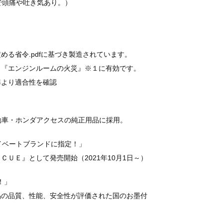
で頭痛や吐き気あり。）
める省令.pdfに基づき製造されています。
』『エンジンルームの火災』※１に有効です。
準より適合性を確認
」
自動車・ホンダアクセスの純正用品に採用。
イベートブランドに指定！」
ＵＥ』として発売開始（2021年10月1日～）
！」
、製品の品質、性能、安全性が評価された国のお墨付