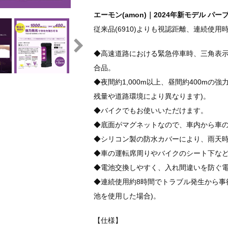
エーモン(amon)｜2024年新モデル パープ
従来品(6910)よりも視認距離、連続使用
◆高速道路における緊急停車時、三角表
合品。
◆夜間約1,000m以上、昼間約400mの
残量や道路環境により異なります)。
◆バイクでもお使いいただけます。
◆底面がマグネットなので、車内から車
◆シリコン製の防水カバーにより、雨天
◆車の運転席周りやバイクのシート下な
◆電池交換しやすく、入れ間違いを防ぐ
◆連続使用約8時間でトラブル発生から事
池を使用した場合)。
【仕様】