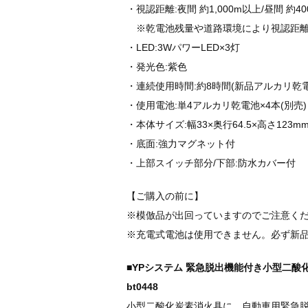
・視認距離:夜間 約1,000m以上/昼間 約40
※乾電池残量や道路環境により視認距離
・LED:3WパワーLED×3灯
・発光色:紫色
・連続使用時間:約8時間(新品アルカリ乾
・使用電池:単4アルカリ乾電池×4本(別売)
・本体サイズ:幅33×奥行64.5×高さ123m
・底面:強力マグネット付
・上部スイッチ部分/下部:防水カバー付
【ご購入の前に】
※模倣品が出回っていますのでご注意く
※充電式電池は使用できません。必ず新品
■YPシステム 緊急脱出機能付き小型二酸化炭
bt0448
小型二酸化炭素消火具に、自動車用緊急