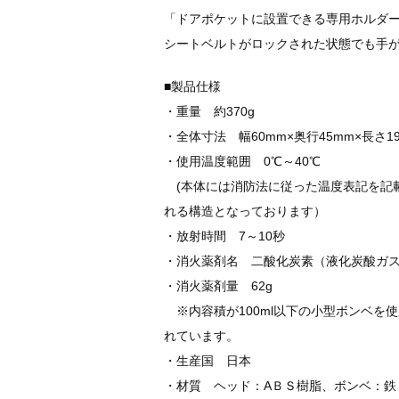
「ドアポケットに設置できる専用ホルダ
シートベルトがロックされた状態でも手
■製品仕様
・重量 約370g
・全体寸法 幅60mm×奥行45mm×長さ19
・使用温度範囲 0℃～40℃
(本体には消防法に従った温度表記を記載し
れる構造となっております）
・放射時間 7～10秒
・消火薬剤名 二酸化炭素（液化炭酸ガ
・消火薬剤量 62g
※内容積が100ml以下の小型ボンベを
れています。
・生産国 日本
・材質 ヘッド：AＢＳ樹脂、ボンベ：鉄