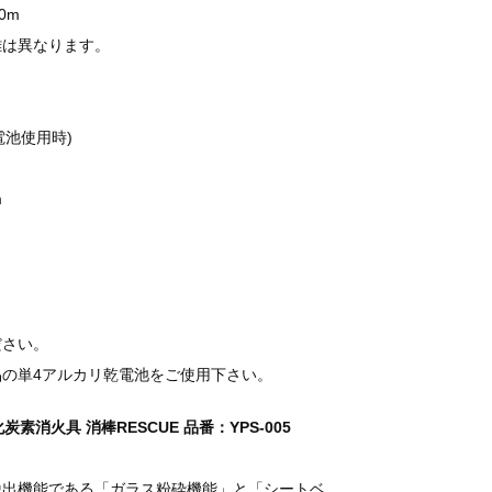
0m
は異なります。
電池使用時)
m
ださい。
の単4アルカリ乾電池をご使用下さい。
素消火具 消棒RESCUE 品番：YPS-005
脱出機能である「ガラス粉砕機能」と「シートベ