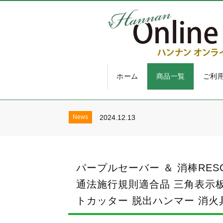
ホーム
商品一覧
ご利
2025年 8月お盆休みにつ
News
2024.8.1
お盆休業のお知らせ
News
2025.4.20
News
2024.12.13
2025年 8月お盆休みにつ
News
2024.8.1
お盆休業のお知らせ
News
2025.4.20
News
2024.12.13
パープルセーバー ＆ 消棒RESCU
2025年 8月お盆休みにつ
News
2024.8.1
通法施行規則適合品 三角表示板 停
トカッター 脱出ハンマー 消火具