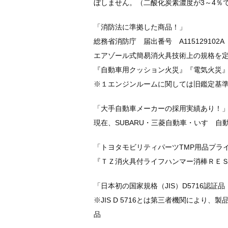
ぼしません。（二酸化炭素濃度が3～4％
「消防法に準拠した商品！」
総務省消防庁 届出番号 A115129102A
エアゾール式簡易消火具技術上の規格を定
『自動車用クッション火災』『電気火災
※１エンジンルームに関しては旧鑑定基
「大手自動車メーカーの採用実績あり！
現在、SUBARU・三菱自動車・いすゞ
「トヨタモビリティパーツTMP用品プラ
『ＴＺ消火具付ライフハンマー消棒ＲＥＳＣ
「日本初の国家規格（JIS）D5716認証品
※JIS D 5716とは第三者機関により
品