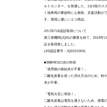
ルトカッター」を装備した、1台3役のス
く他車両の事故時にも救助、支援活動が
す。環境に優しいエコ商品。
JIS D5716認証取得について
第三者機関(JQA)の審査を経て、2018年1
証を取得致しました。
(JIS認証番号：JQ0321004)
■消棒RESCUEの特長
「使用後の後始末が不要！」
二酸化炭素を使った消火方法のため、粉
末が不要。
「電気火災に有効！」
二酸化炭素は電気を通さないため、感電