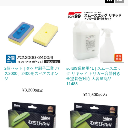
2個セット | タケヤ刷子工業 バ
soft99業務用4L | スムースエッ
ス2000、2400用スペアスポン
グ リキッド トリガー容器付き
ジ
全塗装色対応 大容量商品
11488
¥3,200
(税込)
¥11,500
(税込)