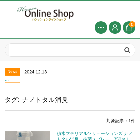
0
News
2024.8.1
2025年 8月お盆休みについて...
News
2025.4.20
お盆休業のお知らせ...
News
2024.12.13
...
News
2024.8.1
2025年 8月お盆休みについて...
タグ:
ナノトタル消臭
News
2025.4.20
お盆休業のお知らせ...
News
2024.12.13
対象記事：1件
...
News
2024.8.1
積水マテリアルソリューションズ ナノ
2025年 8月お盆休みについて...
トタル消臭・抗菌スプレー 350ｍｌ