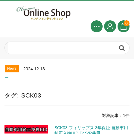
0
News
2024.8.1
2025年 8月お盆休みについて...
News
2025.4.20
お盆休業のお知らせ...
News
2024.12.13
...
News
2024.8.1
2025年 8月お盆休みについて...
タグ:
SCK03
News
2025.4.20
お盆休業のお知らせ...
News
2024.12.13
対象記事：1件
...
News
2024.8.1
SCK03 フィリップス 3年保証 自動車用
2025年 8月お盆休みについて...
純正交換HID D4S/R共用